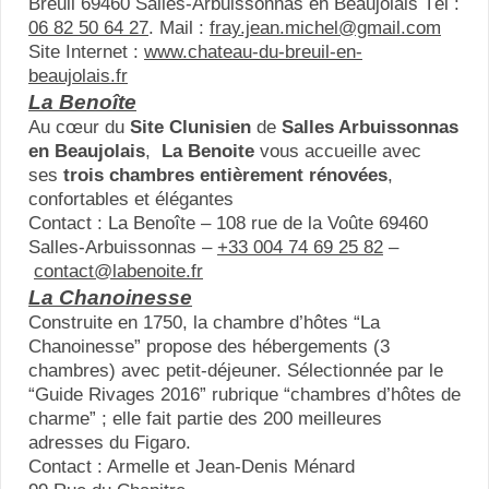
Breuil 69460 Salles-Arbuissonnas en Beaujolais Tél :
06 82 50 64 27
. Mail :
fray.jean.michel@gmail.com
Site Internet :
www.chateau-du-breuil-en-
beaujolais.fr
La Benoîte
Au cœur du
Site Clunisien
de
Salles Arbuissonnas
en Beaujolais
,
La Benoite
vous accueille avec
ses
trois chambres entièrement rénovées
,
confortables et élégantes
Contact : La Benoîte – 108 rue de la Voûte 69460
Salles-Arbuissonnas –
+33 004 74 69 25 82
–
contact@labenoite.fr
La Chanoinesse
Construite en 1750, la chambre d’hôtes “La
Chanoinesse” propose des hébergements (3
chambres) avec petit-déjeuner. Sélectionnée par le
“Guide Rivages 2016” rubrique “chambres d’hôtes de
charme” ; elle fait partie des 200 meilleures
adresses du Figaro.
Contact : Armelle et Jean-Denis Ménard