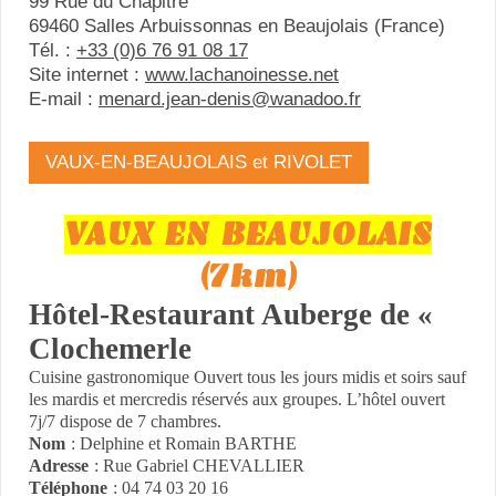
99 Rue du Chapitre
69460 Salles Arbuissonnas en Beaujolais (France)
Tél. :
+33 (0)6 76 91 08 17
Site internet :
www.lachanoinesse.net
E-mail :
menard.jean-denis@wanadoo.fr
VAUX-EN-BEAUJOLAIS et RIVOLET
VAUX EN BEAUJOLAIS
(7km)
Hôtel-Restaurant Auberge de «
Clochemerle
Cuisine gastronomique Ouvert tous les jours midis et soirs sauf
les mardis et mercredis réservés aux groupes. L’hôtel ouvert
7j/7 dispose de 7 chambres.
Nom
: Delphine et Romain BARTHE
Adresse
: Rue Gabriel CHEVALLIER
Téléphone
: 04 74 03 20 16