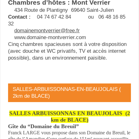
Chambres d’hôtes : Mont Verrier
434 Route de Plantigny 69640 Saint-Julien
Contact :
04 74 67 42 84 ou 06 48 16 85
32
domainemontverrier@free.fr
www.domaine-montverrier.com
Cinq chambres spacieuses sont à votre disposition
(avec douche et WC privatifs, TV et accès internet
possible), dans un environnement paisible.
SALLES-ARBUISSONNAS-EN-BEAUJOLAIS (
2km de BLACE)
SALLES ARBUISSONNAS EN BEAUJOLAIS (2
km de BLACE)
Gîte du “Domaine du Breuil”
Franck LARGE vous propose dans son Domaine du Breuil, le
gîte de l’Amandier d’une surface de 151m² pouvant accueillir