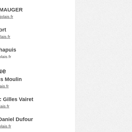
as MAUGER
lais.fr
ort
ais.fr
Chapuis
ais.fr
ue
ls Moulin
is.fr
Gilles Vairet
ais.fr
Daniel Dufour
ais.fr