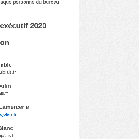
 chaque personne du bureau
exécutif 2020
ion
emble
olais.fr
oulin
s.fr
 Lamercerie
olais.fr
Blanc
olais.fr