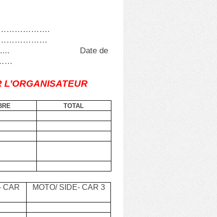
…………………….
………………
................. Date de
………
R L’ORGANISATEUR
BRE
TOTAL
- CAR
MOTO/ SIDE- CAR 3