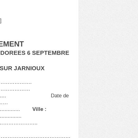
]
GEMENT
 DOREES 6 SEPTEMBRE
E SUR JARNIOUX
…………………….
………………
................. Date de
………
............
Ville :
.......
………………..
……………………………………