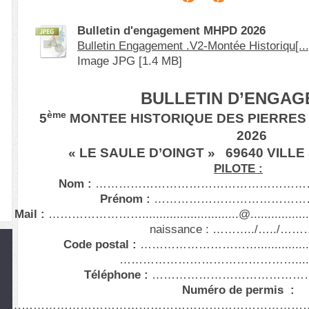
Bulletin d'engagement MHPD 2026
Bulletin Engagement .V2-Montée Historiqu[...
Image JPG [1.4 MB]
BULLETIN D’ENGA
ème
5
MONTEE HISTORIQUE DES PIERRES
2026
« LE SAULE D’OINGT » 69640 VILL
PILOTE :
Nom :
…………………………………………
Prénom :
…………………………………
Mail :
……………………............................@....
naissance : ………../…../…
Code postal :
…………………………................
………………………………………...........
Téléphone :
……………………………………
Numéro de permis :
…………………………………………………………………