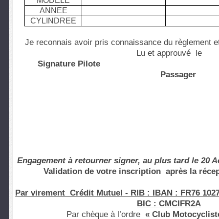
MODELE
ANNEE
CYLINDREE
Je reconnais avoir pris connaissance du règlement e
Lu et approuvé le
Signature Pilote
Passager
Engagement à retourner signer, au plus tard le 20 A
Validation de votre inscription après la réce
Par virement Crédit Mutuel - RIB : IBAN : FR76 1027
BIC : CMCIFR2A
Par chèque à l’ordre
« Club Motocyclist