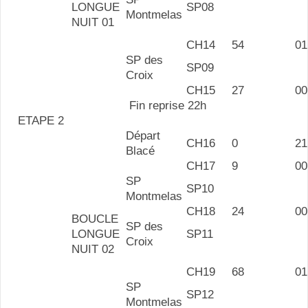
LONGUE
SP08
Montmelas
NUIT 01
CH14
54
01
SP des
SP09
Croix
CH15
27
00
Fin reprise 22h
ETAPE 2
Départ
CH16
0
21
Blacé
CH17
9
00
SP
SP10
Montmelas
CH18
24
00
BOUCLE
SP des
LONGUE
SP11
Croix
NUIT 02
CH19
68
01
SP
SP12
Montmelas