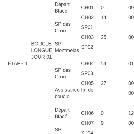
Départ
CH01
0
09
Blacé
CH02
14
00
SP des
SP01
Croix
CH03
25
00
BOUCLE
SP
SP02
LONGUE
Montmelas
JOUR 01
ETAPE 1
CH04
54
01
SP des
SP03
Croix
CH05
27
00
Assistance fin de
00
boucle
Départ
CH06
0
12
Blacé
CH07
9
00
SP
SP04