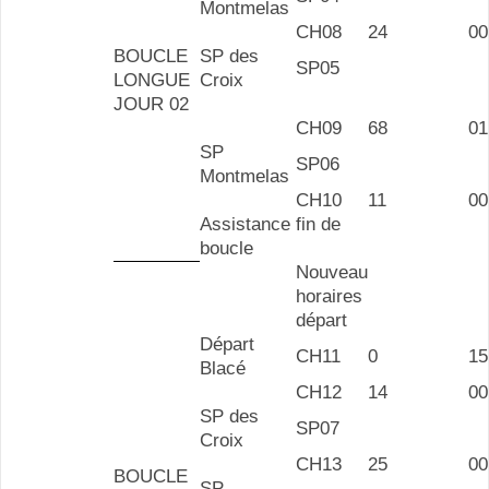
Montmelas
CH08
24
00
BOUCLE
SP des
SP05
LONGUE
Croix
JOUR 02
CH09
68
01
SP
SP06
Montmelas
CH10
11
00
Assistance fin de
boucle
Nouveau
horaires
départ
Départ
CH11
0
15
Blacé
CH12
14
00
SP des
SP07
Croix
CH13
25
00
BOUCLE
SP