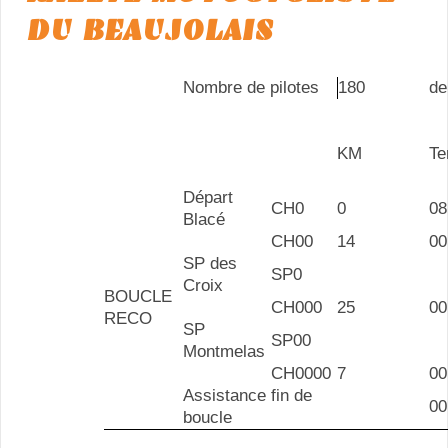
DU BEAUJOLAIS
Nombre de pilotes
180
de
KM
T
Départ
CH0
0
08
Blacé
CH00
14
00
SP des
SP0
Croix
BOUCLE
CH000
25
00
RECO
SP
SP00
Montmelas
CH0000
7
00
Assistance fin de
00
boucle